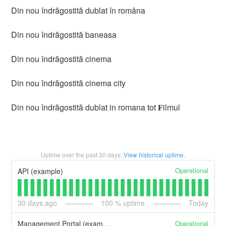
Din nou îndrăgostită dublat în româna
Din nou îndrăgostită baneasa
Din nou îndrăgostită cinema
Din nou îndrăgostită cinema city
Din nou îndrăgostită dublat in romana tot 𝐅ilmul
Uptime over the past
30
days.
View historical uptime.
Operational
API (example)
30
days ago
100
% uptime
Today
Operational
Management Portal (example)