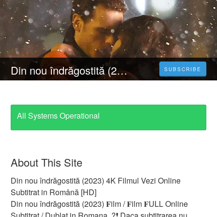
Din nou îndrăgostită (2023) 4K Filmul Vezi Online Subtitrat in Română [HD]
SUBSCRIBE
All Systems Operational
About This Site
Din nou îndrăgostită (2023) 4K Filmul Vezi Online
Subtitrat in Română [HD]
Din nou îndrăgostită (2023) 𝐅ilm / 𝐅ilm 𝐅ULL Online
Subtitrat / Dublat in Romana. ?❗️️ Daca subtitrarea nu