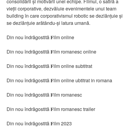
consolidării și motivării unei echipe. Filmul, o satiră a
vieții corporative, dezvăluie evenimentele unui team
building în care corporativismul robotic se dezlănțuie și
se dezlănțuie arătându-și latura umană.
Din nou îndrăgostită 𝐅ilm online
Din nou îndrăgostită 𝐅ilm romanesc online
Din nou îndrăgostită 𝐅ilm online subtitrat
Din nou îndrăgostită 𝐅ilm online ubtitrat in romana
Din nou îndrăgostită 𝐅ilm romanesc
Din nou îndrăgostită 𝐅ilm romanesc trailer
Din nou îndrăgostită 𝐅ilm 2023