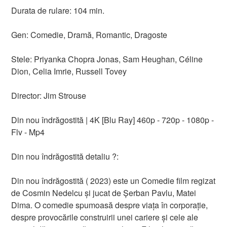
Durata de rulare: 104 min.
Gen: Comedie, Dramă, Romantic, Dragoste
Stele: Priyanka Chopra Jonas, Sam Heughan, Céline
Dion, Celia Imrie, Russell Tovey
Director: Jim Strouse
Din nou îndrăgostită | 4K [Blu Ray] 460p - 720p - 1080p -
Flv - Mp4
Din nou îndrăgostită detaliu ?:
Din nou îndrăgostită ( 2023) este un Comedie film regizat
de Cosmin Nedelcu și jucat de Șerban Pavlu, Matei
Dima. O comedie spumoasă despre viața în corporație,
despre provocările construirii unei cariere și cele ale