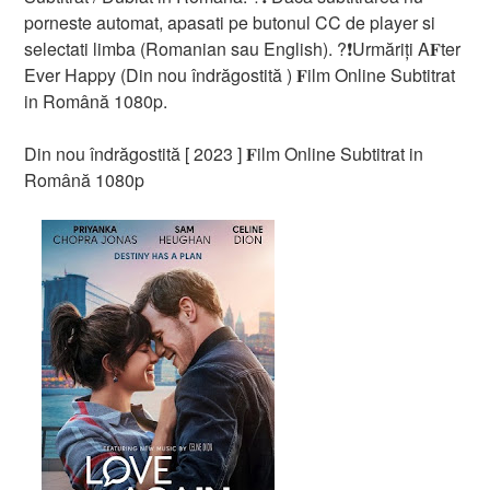
porneste automat, apasati pe butonul CC de player si
selectati limba (Romanian sau English). ?❗️️Urmăriți A𝐅ter
Ever Happy (Din nou îndrăgostită ) 𝐅ilm Online Subtitrat
in Română 1080p.
Din nou îndrăgostită [ 2023 ] 𝐅ilm Online Subtitrat in
Română 1080p